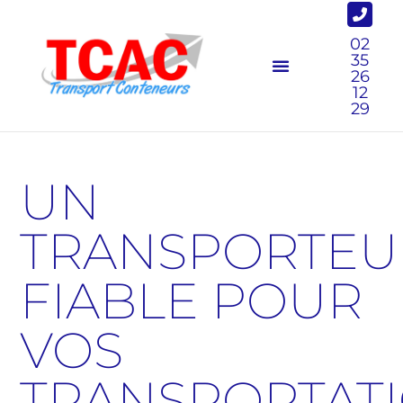
02
35
26
12
29
UN
TRANSPORTEU
FIABLE POUR
VOS
TRANSPORTAT