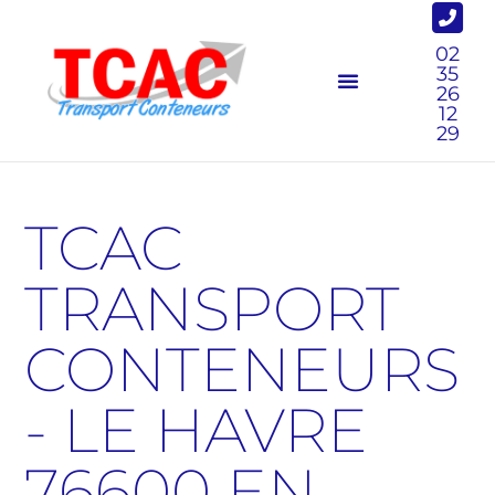
02
35
26
12
29
TCAC
TRANSPORT
CONTENEURS
- LE HAVRE
76600 EN