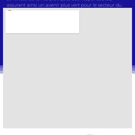
assurant ainsi un avenir plus vert pour le secteur du
transport. Avec des solutions de pointe et une équipe
passionnée, nous redéfinissons continuellement les
normes de l’industrie. Rejoignez-nous dans notre
mission pour façonner l’avenir du transport de
conteneurs. Faites confiance à TCAC Transport
Conteneurs pour des expéditions sans tracas, une
qualité inégalée et un partenariat solide. Faites le bon
choix dès aujourd’hui et découvrez une expérience de
transport qui dépasse toutes les attentes.