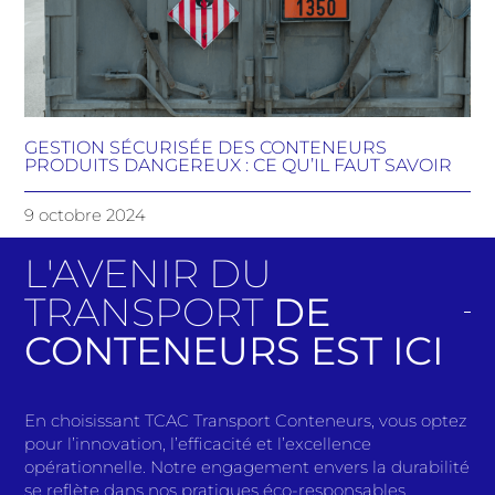
GESTION SÉCURISÉE DES CONTENEURS
PRODUITS DANGEREUX : CE QU’IL FAUT SAVOIR
9 octobre 2024
L'AVENIR DU
TRANSPORT
DE
CONTENEURS EST ICI
En choisissant TCAC Transport Conteneurs, vous optez
pour l’innovation, l’efficacité et l’excellence
opérationnelle. Notre engagement envers la durabilité
se reflète dans nos pratiques éco-responsables,