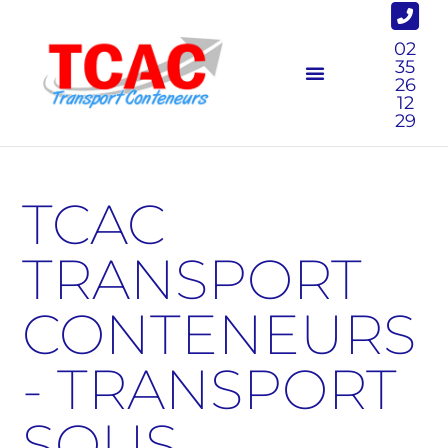
02
35
26
12
29
TCAC
TRANSPORT
CONTENEURS
- TRANSPORT
SOUS