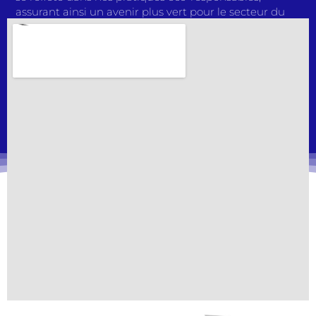
assurant ainsi un avenir plus vert pour le secteur du
transport. Avec des solutions de pointe et une équipe
passionnée, nous redéfinissons continuellement les
normes de l’industrie. Rejoignez-nous dans notre
mission pour façonner l’avenir du transport de
conteneurs. Faites confiance à TCAC Transport
Conteneurs pour des expéditions sans tracas, une
qualité inégalée et un partenariat solide. Faites le bon
choix dès aujourd’hui et découvrez une expérience de
transport qui dépasse toutes les attentes.