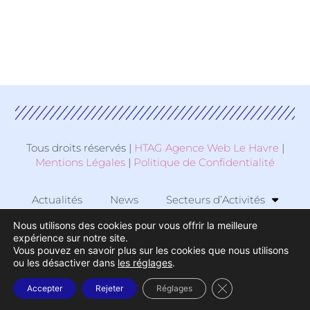
Tous droits réservés |
HTAG Agence Web Le Havre
|
Mentions Légales
|
Politique de Confidentialité
Actualités
News
Secteurs d’Activités
Nous utilisons des cookies pour vous offrir la meilleure
Zone d’Activité
expérience sur notre site.
Vous pouvez en savoir plus sur les cookies que nous utilisons
ou les désactiver dans
les réglages
.
© 2026 TCAC
Fermer la bannière
Accepter
Rejeter
Réglages