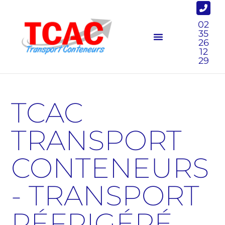
02
35
26
12
29
TCAC
TRANSPORT
CONTENEURS
- TRANSPORT
RÉFRIGÉRÉ