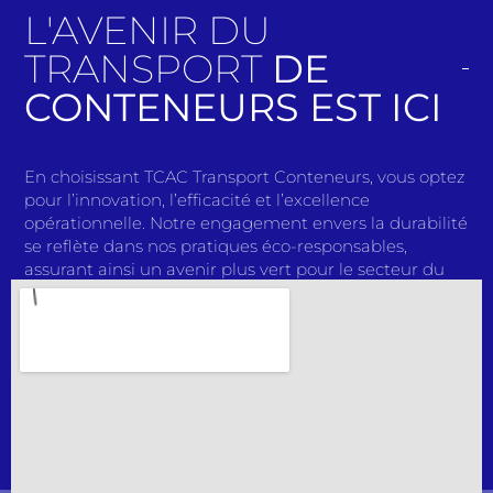
L'AVENIR DU
TRANSPORT
DE
CONTENEURS EST ICI
En choisissant TCAC Transport Conteneurs, vous optez
pour l’innovation, l’efficacité et l’excellence
opérationnelle. Notre engagement envers la durabilité
se reflète dans nos pratiques éco-responsables,
assurant ainsi un avenir plus vert pour le secteur du
transport. Avec des solutions de pointe et une équipe
passionnée, nous redéfinissons continuellement les
normes de l’industrie. Rejoignez-nous dans notre
mission pour façonner l’avenir du transport de
conteneurs. Faites confiance à TCAC Transport
Conteneurs pour des expéditions sans tracas, une
qualité inégalée et un partenariat solide. Faites le bon
choix dès aujourd’hui et découvrez une expérience de
transport qui dépasse toutes les attentes.