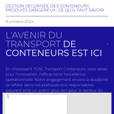
GESTION SÉCURISÉE DES CONTENEURS
PRODUITS DANGEREUX : CE QU’IL FAUT SAVOIR
9 octobre 2024
L'AVENIR DU
TRANSPORT
DE
CONTENEURS EST ICI
En choisissant TCAC Transport Conteneurs, vous optez
pour l’innovation, l’efficacité et l’excellence
opérationnelle. Notre engagement envers la durabilité
se reflète dans nos pratiques éco-responsables,
assurant ainsi un avenir plus vert pour le secteur du
transport. Avec des solutions de pointe et une équipe
passionnée, nous redéfinissons continuellement les
normes de l’industrie. Rejoignez-nous dans notre
mission pour façonner l’avenir du transport de