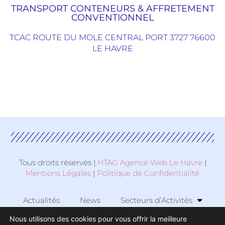
TRANSPORT CONTENEURS & AFFRETEMENT
CONVENTIONNEL
TCAC ROUTE DU MOLE CENTRAL PORT 3727 76600
LE HAVRE
Tous droits réservés |
HTAG Agence Web Le Havre
|
Mentions Légales
|
Politique de Confidentialité
Actualités
News
Secteurs d’Activités
Nous utilisons des cookies pour vous offrir la meilleure
Zone d’Activité