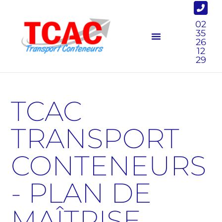
02
35
26
12
29
TCAC
TRANSPORT
CONTENEURS
- PLAN DE
MAÎTRISE