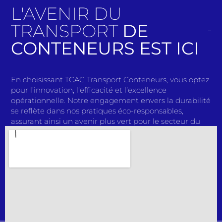
L'AVENIR DU
TRANSPORT
DE
CONTENEURS EST ICI
En choisissant TCAC Transport Conteneurs, vous optez
pour l’innovation, l’efficacité et l’excellence
opérationnelle. Notre engagement envers la durabilité
se reflète dans nos pratiques éco-responsables,
assurant ainsi un avenir plus vert pour le secteur du
transport. Avec des solutions de pointe et une équipe
passionnée, nous redéfinissons continuellement les
normes de l’industrie. Rejoignez-nous dans notre
mission pour façonner l’avenir du transport de
conteneurs. Faites confiance à TCAC Transport
Conteneurs pour des expéditions sans tracas, une
qualité inégalée et un partenariat solide. Faites le bon
choix dès aujourd’hui et découvrez une expérience de
transport qui dépasse toutes les attentes.