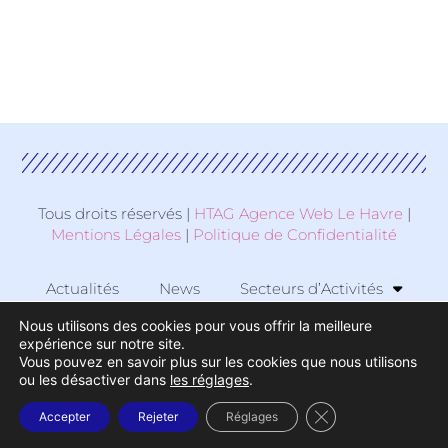
Tous droits réservés |
HTAG Agence Web Le Havre
|
Mentions Légales
|
Politique de Confidentialité
Actualités
News
Secteurs d’Activités
Nous utilisons des cookies pour vous offrir la meilleure
Zone d’Activité
expérience sur notre site.
Vous pouvez en savoir plus sur les cookies que nous utilisons
ou les désactiver dans
les réglages
.
© 2026 TCAC
Fermer la bannière
Accepter
Rejeter
Réglages