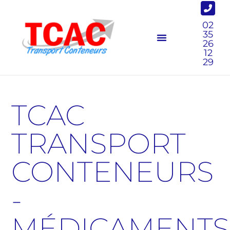
02
35
26
12
29
TCAC
TRANSPORT
CONTENEURS
-
MÉDICAMENTS