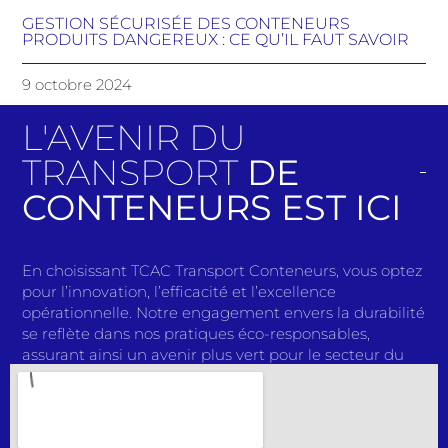
GESTION SÉCURISÉE DES CONTENEURS
PRODUITS DANGEREUX : CE QU’IL FAUT SAVOIR
9 octobre 2024
L'AVENIR DU
TRANSPORT
DE
CONTENEURS EST ICI
En choisissant TCAC Transport Conteneurs, vous optez
pour l’innovation, l’efficacité et l’excellence
opérationnelle. Notre engagement envers la durabilité
se reflète dans nos pratiques éco-responsables,
assurant ainsi un avenir plus vert pour le secteur du
transport. Avec des solutions de pointe et une équipe
passionnée, nous redéfinissons continuellement les
normes de l’industrie. Rejoignez-nous dans notre
mission pour façonner l’avenir du transport de