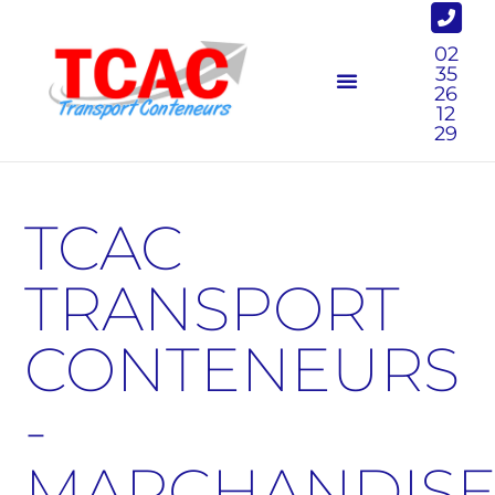
02
35
26
12
29
TCAC
TRANSPORT
CONTENEURS
-
MARCHANDISE