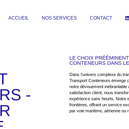
ACCUEIL
NOS SERVICES
CONTACT
LE CHOIX PRÉÉMINEN
CONTENEURS DANS LE
T
Dans l’univers complexe du tr
Transport Conteneurs émerge c
notre dévouement inébranlable à la
RS -
satisfaction client, nous trans
expérience sans heurts. Notre e
R
frontières, offrant un service e
par voie maritime, aérienne ou r
E