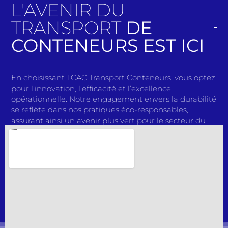
L'AVENIR DU
TRANSPORT
DE
CONTENEURS EST ICI
En choisissant TCAC Transport Conteneurs, vous optez
pour l’innovation, l’efficacité et l’excellence
opérationnelle. Notre engagement envers la durabilité
se reflète dans nos pratiques éco-responsables,
assurant ainsi un avenir plus vert pour le secteur du
transport. Avec des solutions de pointe et une équipe
passionnée, nous redéfinissons continuellement les
normes de l’industrie. Rejoignez-nous dans notre
mission pour façonner l’avenir du transport de
conteneurs. Faites confiance à TCAC Transport
Conteneurs pour des expéditions sans tracas, une
qualité inégalée et un partenariat solide. Faites le bon
choix dès aujourd’hui et découvrez une expérience de
transport qui dépasse toutes les attentes.