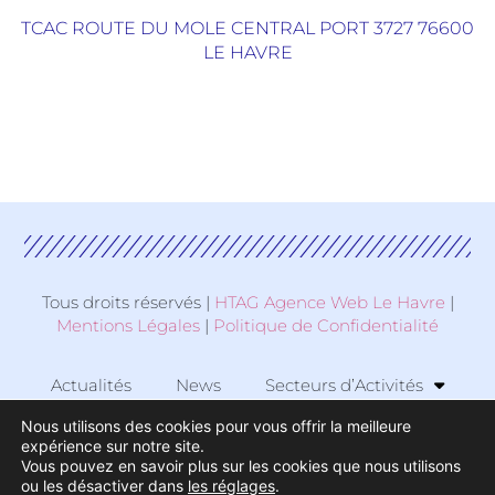
TCAC ROUTE DU MOLE CENTRAL PORT 3727 76600
LE HAVRE
Tous droits réservés |
HTAG Agence Web Le Havre
|
Mentions Légales
|
Politique de Confidentialité
Actualités
News
Secteurs d’Activités
Nous utilisons des cookies pour vous offrir la meilleure
Zone d’Activité
expérience sur notre site.
Vous pouvez en savoir plus sur les cookies que nous utilisons
ou les désactiver dans
les réglages
.