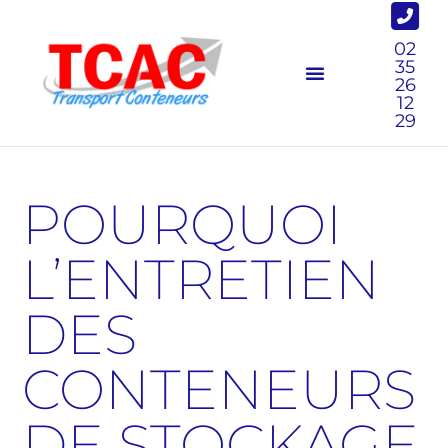
02
35
26
12
29
POURQUOI
L’ENTRETIEN
DES
CONTENEURS
DE STOCKAGE